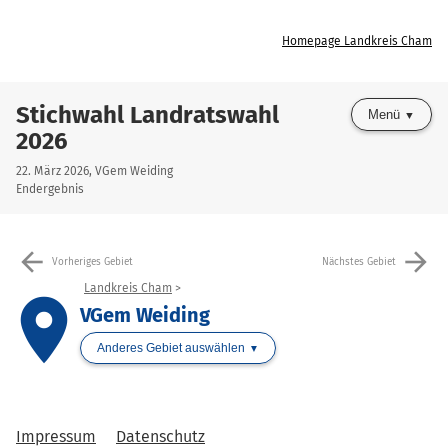
Homepage Landkreis Cham
Stichwahl Landratswahl
Menü
2026
22. März 2026, VGem Weiding
Endergebnis
arrow_back
arrow_forward
Vorheriges Gebiet
Nächstes Gebiet
Landkreis Cham
place
VGem Weiding
Anderes Gebiet auswählen
Impressum
Datenschutz